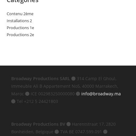
Contenu 2ème
Installations 2
Productions 1e
Productions 2e
Broadway Productions SARL
314 Camp El Ghoul,
Immeuble Ali B Appartement No5, 40000 Marrakech,
Maroc
ICE 002983250000080
info@broadway.ma
Tel +212 5 24421803
Broadway Productions BV
Harentstraat 17, 2820
Bonheiden, Belgique
TVA BE 0747.599.091