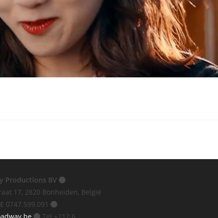
y Productions BV
raat 17, 2820 Bonheiden, België
E 0747.599.091
oadway.be
Tel +212 6