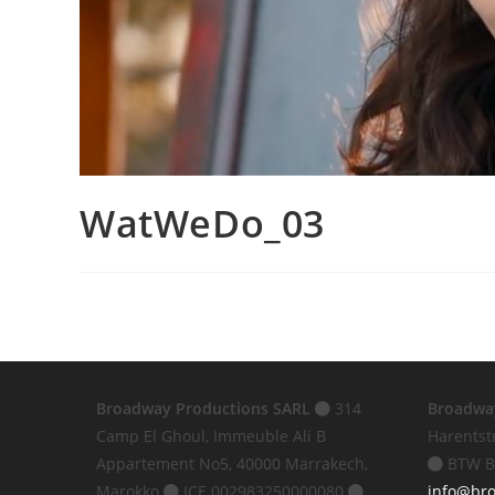
WatWeDo_03
Broadway Productions SARL
314
Broadwa
Camp El Ghoul, Immeuble Ali B
Harentst
Appartement No5, 40000 Marrakech,
BTW B
Marokko
ICE 002983250000080
info@br