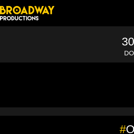
3
DO
#
O