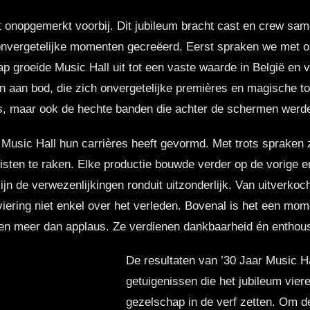
t onopgemerkt voorbij. Dit jubileum bracht cast en crew sam
 onvergetelijke momenten gecreëerd. Eerst spraken we met opr
tap groeide Music Hall uit tot een vaste waarde in België e
an bod, die zich onvergetelijke premières en magische to
ces, maar ook de hechte banden die achter de schermen wer
Music Hall hun carrières heeft gevormd. Met trots spraken 
 wisten te raken. Elke productie bouwde verder op de vorige
n de verwezenlijkingen ronduit uitzonderlijk. Van uitverkocht
viering niet enkel over het verleden. Bovenal is het een mom
dienen meer dan applaus. Ze verdienen dankbaarheid én entho
De resultaten van ’30 Jaar Music H
getuigenissen die het jubileum viere
gezelschap in de verf zetten. Om de